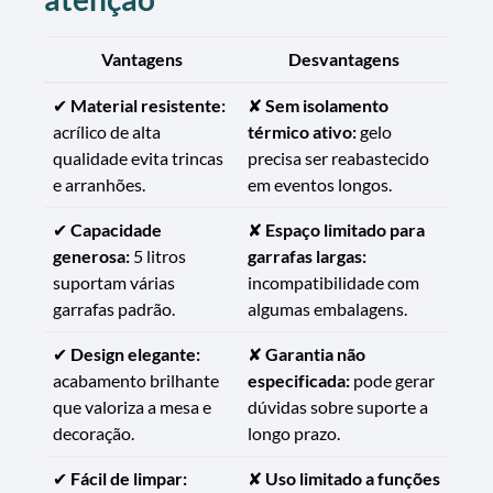
Vantagens
Desvantagens
✔
Material resistente:
✘
Sem isolamento
acrílico de alta
térmico ativo:
gelo
qualidade evita trincas
precisa ser reabastecido
e arranhões.
em eventos longos.
✔
Capacidade
✘
Espaço limitado para
generosa:
5 litros
garrafas largas:
suportam várias
incompatibilidade com
garrafas padrão.
algumas embalagens.
✔
Design elegante:
✘
Garantia não
acabamento brilhante
especificada:
pode gerar
que valoriza a mesa e
dúvidas sobre suporte a
decoração.
longo prazo.
✔
Fácil de limpar:
✘
Uso limitado a funções