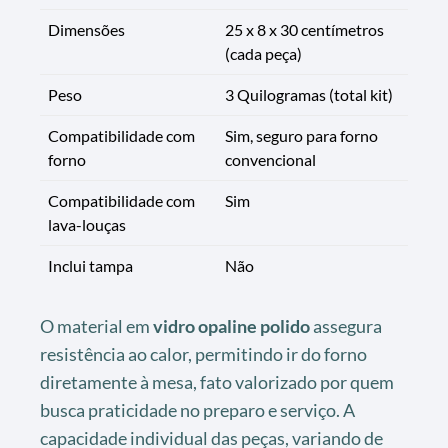
Dimensões
25 x 8 x 30 centímetros
(cada peça)
Peso
3 Quilogramas (total kit)
Compatibilidade com
Sim, seguro para forno
forno
convencional
Compatibilidade com
Sim
lava-louças
Inclui tampa
Não
O material em
vidro opaline polido
assegura
resistência ao calor, permitindo ir do forno
diretamente à mesa, fato valorizado por quem
busca praticidade no preparo e serviço. A
capacidade individual das peças, variando de