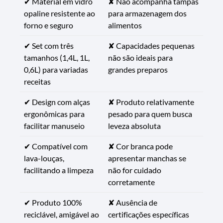
✔ Material em vidro
✘ Não acompanha tampas
opaline resistente ao
para armazenagem dos
forno e seguro
alimentos
✔ Set com três
✘ Capacidades pequenas
tamanhos (1,4L, 1L,
não são ideais para
0,6L) para variadas
grandes preparos
receitas
✔ Design com alças
✘ Produto relativamente
ergonômicas para
pesado para quem busca
facilitar manuseio
leveza absoluta
✔ Compatível com
✘ Cor branca pode
lava-louças,
apresentar manchas se
facilitando a limpeza
não for cuidado
corretamente
✔ Produto 100%
✘ Ausência de
reciclável, amigável ao
certificações específicas