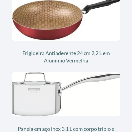
Frigideira Antiaderente 24 cm 2,2 L em
Alumínio Vermelha
Panela em aço inox 3,1 L com corpo triplo e