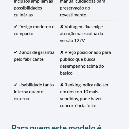
inclusos ampliam as
manual cuidadosa para
possibilidades
preservação do
culinárias
revestimento
✔ Design moderno e
✘ Voltagem fixa exige
compacto
atenção na escolha da
versão 127V
✔ 2 anos de garantia
✘ Preço posicionado para
pelo fabricante
público que busca
desempenho acima do
básico
✔ Usabilidade tanto
✘ Ranking indica não ser
interna quanto
um dos top 10 mais
externa
vendidos, pode haver
concorrência forte
Para quem este modelo é